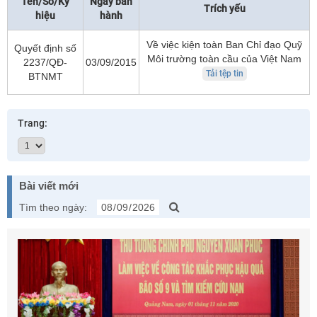
Tên/Số/Ký
Ngày ban
Trích yếu
hiệu
hành
Về việc kiện toàn Ban Chỉ đạo Quỹ
Quyết định số
Môi trường toàn cầu của Việt Nam
2237/QĐ-
03/09/2015
Tải tệp tin
BTNMT
Trang:
Bài viết mới
Tìm theo ngày: