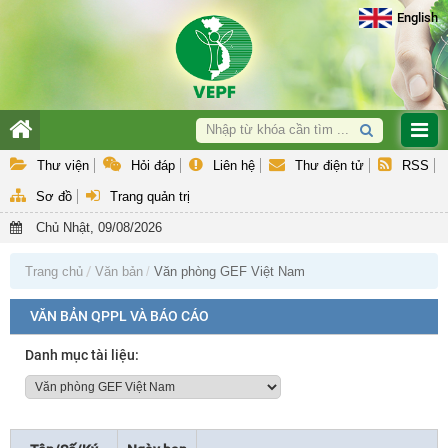
English
Giới thiệu
Thư viện
Hỏi đáp
Liên hệ
Thư điện tử
RSS
Hoạt động nghiệp vụ
Sơ đồ
Trang quản trị
Hợp tác quốc tế & GEF
Chủ Nhật, 09/08/2026
Hỗ trợ khách hàng
Trang chủ
Văn bản
Văn phòng GEF Việt Nam
Văn bản QPPL và Báo cáo
VĂN BẢN QPPL VÀ BÁO CÁO
Danh mục tài liệu: