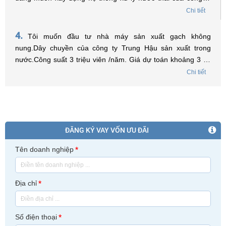
đặt trong Khu công nghiệp, tôi muốn hỏi điều kiện nào để
Chi tiết
được vay vốn từ Quỹ và tôi phải tiến hành chuẩn bị những
hồ sơ, thủ tục gì để có thể vay vốn ạ? Xin chân thành cảm
4.
Tôi muốn đầu tư nhà máy sản xuất gạch không
ơn.
nung.Dây chuyền của công ty Trung Hậu sản xuất trong
nước.Công suất 3 triệu viên /năm. Giá dự toán khoảng 3 tỷ.
Tôi ở Sơn La có được vay vốn của quỹ bảo vệ môi trường
Chi tiết
việt Nam không? Nếu được tôi liên hệ như thế nào. Kính
mong sự trợ giúp của quỹ bảo vệ môi trường Việt Nam. Xin
trân trọng cảm ơn./.
ĐĂNG KÝ VAY VỐN ƯU ĐÃI
Tên doanh nghiệp
*
Địa chỉ
*
Số điện thoại
*