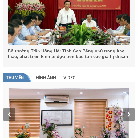
Bộ trưởng Trần Hồng Hà: Tỉnh Cao Bằng chú trọng khai
thác, phát triển kinh tế dựa trên bảo tồn các giá trị di sản
THƯ VIỆN
HÌNH ẢNH
VIDEO
T
h
‹
›