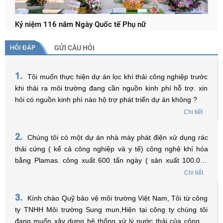
Kỷ niệm 116 năm Ngày Quốc tế Phụ nữ
HỎI ĐÁP
GỬI CÂU HỎI
1.
Tôi muốn thực hiện dự án lọc khí thải công nghiệp trước
khi thải ra môi trường đang cần nguồn kinh phí hỗ trợ. xin
hỏi có nguồn kinh phí nào hộ trợ phát triển dự án không ?
Chi tiết
2.
Chúng tôi có một dự án nhà máy phát điện xử dụng rác
thải cứng ( kể cả công nghiệp và y tế) công nghệ khí hóa
bằng Plamas. công xuất 600 tấn ngày ( sản xuất 100.000
MGW điện năm ) Tồng vốn đầu tư 60 triệu USD. Xin được
Chi tiết
hỏi có thể xin hổ trợ về lãi xuất để vay vốn không? Trân trọng
!
3.
Kính chào Quỹ bảo vệ môi trường Việt Nam, Tôi từ công
ty TNHH Môi trường Sung mun,Hiện tại công ty chúng tôi
đang muốn xây dựng hệ thống xử lý nước thải của công ty