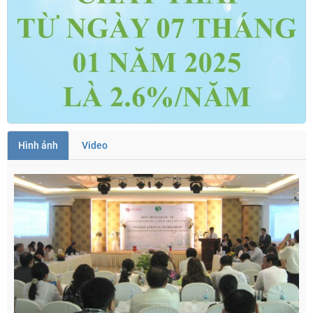
Hình ảnh
Video
TRỢ GIÁ VÀ HỖ TRỢ GIÁ ( Dự án nhà máy Phong điện ... )
Xem thêm