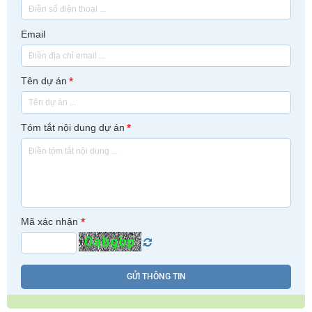
Email
Tên dự án
*
Tóm tắt nội dung dự án
*
Mã xác nhận
*
Oabgbp
GỬI THÔNG TIN