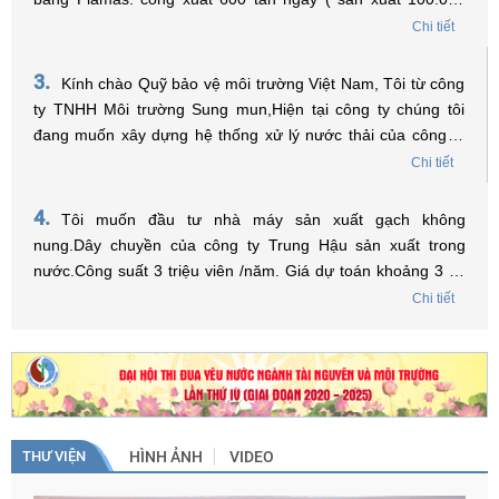
MGW điện năm ) Tồng vốn đầu tư 60 triệu USD. Xin được
Chi tiết
hỏi có thể xin hổ trợ về lãi xuất để vay vốn không? Trân trọng
!
3.
Kính chào Quỹ bảo vệ môi trường Việt Nam, Tôi từ công
ty TNHH Môi trường Sung mun,Hiện tại công ty chúng tôi
đang muốn xây dựng hệ thống xử lý nước thải của công ty
đặt trong Khu công nghiệp, tôi muốn hỏi điều kiện nào để
Chi tiết
được vay vốn từ Quỹ và tôi phải tiến hành chuẩn bị những
hồ sơ, thủ tục gì để có thể vay vốn ạ? Xin chân thành cảm
4.
Tôi muốn đầu tư nhà máy sản xuất gạch không
ơn.
nung.Dây chuyền của công ty Trung Hậu sản xuất trong
nước.Công suất 3 triệu viên /năm. Giá dự toán khoảng 3 tỷ.
Tôi ở Sơn La có được vay vốn của quỹ bảo vệ môi trường
Chi tiết
việt Nam không? Nếu được tôi liên hệ như thế nào. Kính
mong sự trợ giúp của quỹ bảo vệ môi trường Việt Nam. Xin
trân trọng cảm ơn./.
THƯ VIỆN
HÌNH ẢNH
VIDEO