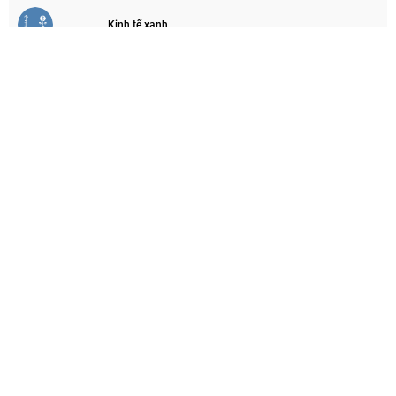
Kinh tế xanh
Ký quỹ cải tạo phục hồi môi trường trong khai thác
khoáng sản
Tài trợ và đồng tài trợ
Cho vay lãi suất ưu đãi