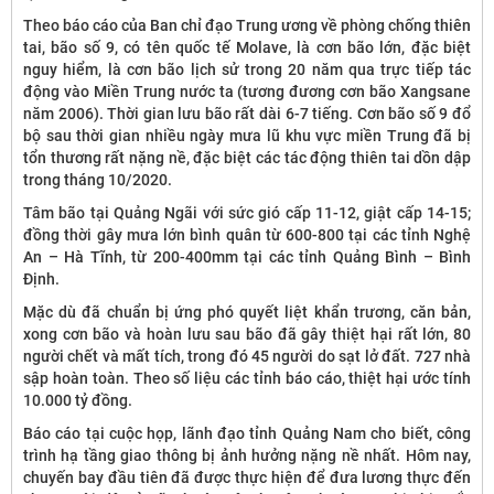
Theo báo cáo của Ban chỉ đạo Trung ương về phòng chống thiên
tai, bão số 9, có tên quốc tế Molave, là cơn bão lớn, đặc biệt
nguy hiểm, là cơn bão lịch sử trong 20 năm qua trực tiếp tác
động vào Miền Trung nước ta (tương đương cơn bão Xangsane
năm 2006). Thời gian lưu bão rất dài 6-7 tiếng. Cơn bão số 9 đổ
bộ sau thời gian nhiều ngày mưa lũ khu vực miền Trung đã bị
tổn thương rất nặng nề, đặc biệt các tác động thiên tai dồn dập
trong tháng 10/2020.
Tâm bão tại Quảng Ngãi với sức gió cấp 11-12, giật cấp 14-15;
đồng thời gây mưa lớn bình quân từ 600-800 tại các tỉnh Nghệ
An – Hà Tĩnh, từ 200-400mm tại các tỉnh Quảng Bình – Bình
Định.
Mặc dù đã chuẩn bị ứng phó quyết liệt khẩn trương, căn bản,
xong cơn bão và hoàn lưu sau bão đã gây thiệt hại rất lớn, 80
người chết và mất tích, trong đó 45 người do sạt lở đất. 727 nhà
sập hoàn toàn. Theo số liệu các tỉnh báo cáo, thiệt hại ước tính
10.000 tỷ đồng.
Báo cáo tại cuộc họp, lãnh đạo tỉnh Quảng Nam cho biết, công
trình hạ tầng giao thông bị ảnh hưởng nặng nề nhất. Hôm nay,
chuyến bay đầu tiên đã được thực hiện để đưa lương thực đến