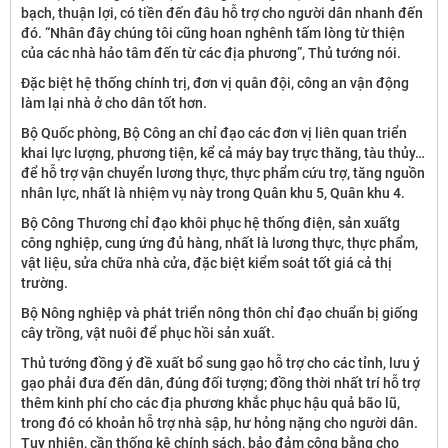
bạch, thuận lợi, có tiền đến đâu hỗ trợ cho người dân nhanh đến
đó. “Nhân đây chúng tôi cũng hoan nghênh tấm lòng từ thiện
của các nhà hảo tâm đến từ các địa phương”, Thủ tướng nói.
Đặc biệt hệ thống chính trị, đơn vị quân đội, công an vận động
làm lại nhà ở cho dân tốt hơn.
Bộ Quốc phòng, Bộ Công an chỉ đạo các đơn vị liên quan triển
khai lực lượng, phương tiện, kể cả máy bay trực thăng, tàu thủy…
để hỗ trợ vận chuyển lương thực, thực phẩm cứu trợ, tăng nguồn
nhân lực, nhất là nhiệm vụ này trong Quân khu 5, Quân khu 4.
Bộ Công Thương chỉ đạo khôi phục hệ thống điện, sản xuấtg
công nghiệp, cung ứng đủ hàng, nhất là lương thực, thực phẩm,
vật liệu, sửa chữa nhà cửa, đặc biệt kiểm soát tốt giá cả thị
trường.
Bộ Nông nghiệp và phát triển nông thôn chỉ đạo chuẩn bị giống
cây trồng, vật nuôi để phục hồi sản xuất.
Thủ tướng đồng ý đề xuất bổ sung gạo hỗ trợ cho các tỉnh, lưu ý
gạo phải đưa đến dân, đúng đối tượng; đồng thời nhất trí hỗ trợ
thêm kinh phí cho các địa phương khắc phục hậu quả bão lũ,
trong đó có khoản hỗ trợ nhà sập, hư hỏng nặng cho người dân.
Tuy nhiên, cần thống kê chính sách, bảo đảm công bằng cho