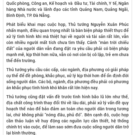
Quốc phòng, Công an, Kế hoạch và Đầu tư, Tài chính, Y tế, Ngân
hàng Nhà nước và lãnh đạo các tỉnh Quảng Nam, Quảng Ngãi,
Bình Định, TP. Đà Nẵng.
Phát biểu khai mạc cuộc họp, Thủ tướng Nguyễn Xuân Phúc
nhấn mạnh, điều quan trọng nhất là bàn biện pháp thiết thực để
xử lý tình hình khi mà thiệt hại về người và tài sản rất lớn, vẫn
còn nhiều người mất tích chưa tìm thấy. Cảnh “màn trời chiếu
đất” của người dân vẫn đang đặt ra yêu cầu phải có biện pháp
mạnh mẽ, kịp thời hơn nữa, vẫn có nơi còn bị cô lập, trẻ em chưa
thể đến trường.
Thủ tướng yêu cầu các cấp, các ngành, địa phương có giải pháp
cụ thể để đề phòng, khắc phục, xử lý kịp thời hơn để ổn định đời
sống người dân. Các bộ, ngành, địa phương đều phải có phương
án khắc phục tình hình khó khăn rất lớn hiện nay.
Thủ tướng cũng đặt vấn đề trước tình hình bão lũ lớn như thế,
địa chất công trình thay đổi thì về lâu dài, phải xử lý vấn đề quy
hoạch thế nào để bảo đảm an toàn cho người dân trong tương
lai, chứ không phải “nóng đâu, phủ đó”. Bên cạnh đó, cuộc họp
cần thảo luận về huy động các nguồn lực cần thiết, hệ thống
chính trị vào cuộc, để làm sao sớm đưa cuộc sống người dân trở
lại bình thường.