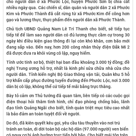
cho người dân ở xã Phước Lộc, huyện Phước Sơn bị chia cắt
nhiều ngày qua. Các chiến sĩ, dân quân và người dân 2 xã Phước
Kim và Phước Thành đã cắt rừng từ xã Phước Kim để cõng hơn
gạo và lương thực, thực phẩm đến người dân xã Phước Thành.
Chủ tịch UBND Quảng Nam Lê Trí Thanh cho biết, sẽ tiếp tục
tiếp tế để làm sao người dân có đủ lương thực cầm cự trong 30
ngày khi điều kiện giao thông đi lại còn khó khăn, cơn bão mới
đang sắp vào. Đến nay, hơn 200 công nhân thủy điện Đắk Mi 2
đã được đưa ra khỏi vùng cô lập, nguy hiểm.
Tỉnh ước tính sơ bộ, thiệt hại ban đầu khoảng 3.000 tỷ đồng; đề
nghị Trung ương hỗ trợ, nhất là kinh phí sửa chữa nhà cửa cho
người dân. Tỉnh kiến nghị Bộ Giao thông vận tải, Quân khu 5 hỗ
trợ khẩn cấp phục đường tuyến đường đến Phước Lộc, nơi 3.000
dân bị cô lập, không thể cứ tiếp tế mãi bằng trực thăng.
Bày tỏ cảm ơn Thủ tướng đã quan tâm, liên tiếp có các cuộc gọi
điện thoại hỏi thăm tình hình, chỉ đạo phòng chống bão, lãnh
đạo tỉnh Quảng Ngãi cho biết, tỉnh quán triệt mục tiêu cao nhất
là bảo đảm an toàn tuyệt đối về người.
Do đó, đã kiên quyết kêu gọi, yêu cầu tàu thuyền vào nơi trú
tránh an toàn, di dời toàn bộ các hộ dân (97.000 người) ven biển
có nguy cơ bị ảnh hưởng trực tiếp bởi bão. Cho biết mái tôn trên