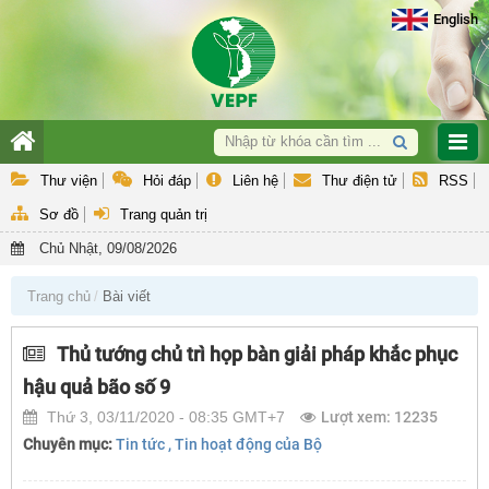
English
Giới thiệu
Thư viện
Hỏi đáp
Liên hệ
Thư điện tử
RSS
Hoạt động nghiệp vụ
Sơ đồ
Trang quản trị
Hợp tác quốc tế & GEF
Chủ Nhật, 09/08/2026
Hỗ trợ khách hàng
Trang chủ
Bài viết
Văn bản QPPL và Báo cáo
Thủ tướng chủ trì họp bàn giải pháp khắc phục
hậu quả bão số 9
Thứ 3, 03/11/2020 - 08:35 GMT+7
Lượt xem: 12235
Chuyên mục:
Tin tức
, Tin hoạt động của Bộ