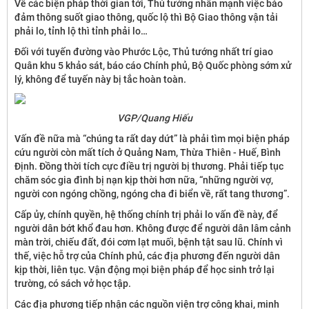
Về các biện pháp thời gian tới, Thủ tướng nhấn mạnh việc bảo
đảm thông suốt giao thông, quốc lộ thì Bộ Giao thông vận tải
phải lo, tỉnh lộ thì tỉnh phải lo…
Đối với tuyến đường vào Phước Lộc, Thủ tướng nhất trí giao
Quân khu 5 khảo sát, báo cáo Chính phủ, Bộ Quốc phòng sớm xử
lý, không để tuyến này bị tắc hoàn toàn.
VGP/Quang Hiếu
Vấn đề nữa mà “chúng ta rất day dứt” là phải tìm mọi biện pháp
cứu người còn mất tích ở Quảng Nam, Thừa Thiên - Huế, Bình
Định. Đồng thời tích cực điều trị người bị thương. Phải tiếp tục
chăm sóc gia đình bị nạn kịp thời hơn nữa, “những người vợ,
người con ngóng chồng, ngóng cha đi biển về, rất tang thương”.
Cấp ủy, chính quyền, hệ thống chính trị phải lo vấn đề này, để
người dân bớt khổ đau hơn. Không được để người dân lâm cảnh
màn trời, chiếu đất, đói cơm lạt muối, bệnh tật sau lũ. Chính vì
thế, việc hỗ trợ của Chính phủ, các địa phương đến người dân
kịp thời, liên tục. Vận động mọi biện pháp để học sinh trở lại
trường, có sách vở học tập.
Các địa phương tiếp nhận các nguồn viện trợ công khai, minh