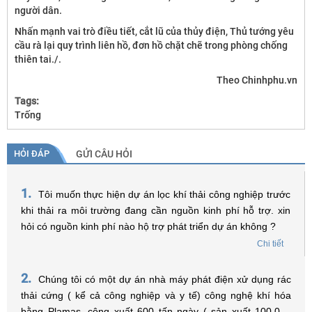
người dân.
Nhấn mạnh vai trò điều tiết, cắt lũ của thủy điện, Thủ tướng yêu
cầu rà lại quy trình liên hồ, đơn hồ chặt chẽ trong phòng chống
thiên tai./.
Theo Chinhphu.vn
Tags:
Trống
HỎI ĐÁP
GỬI CÂU HỎI
1.
Tôi muốn thực hiện dự án lọc khí thải công nghiệp trước
khi thải ra môi trường đang cần nguồn kinh phí hỗ trợ. xin
hỏi có nguồn kinh phí nào hộ trợ phát triển dự án không ?
Chi tiết
2.
Chúng tôi có một dự án nhà máy phát điện xử dụng rác
thải cứng ( kể cả công nghiệp và y tế) công nghệ khí hóa
bằng Plamas. công xuất 600 tấn ngày ( sản xuất 100.000