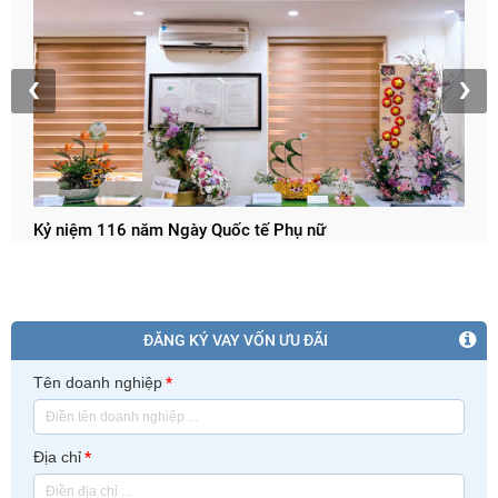
T
h
‹
›
Kỷ niệm 116 năm Ngày Quốc tế Phụ nữ
ĐĂNG KÝ VAY VỐN ƯU ĐÃI
Tên doanh nghiệp
*
Địa chỉ
*