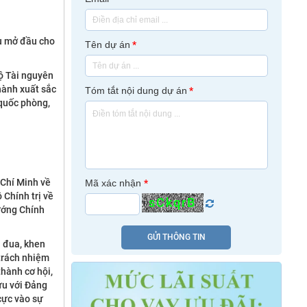
ệu mở đầu cho
Tên dự án
*
Bộ Tài nguyên
hành xuất sắc
Tóm tắt nội dung dự án
*
 quốc phòng,
 Chí Minh về
Mã xác nhận
*
 Chính trị về
sCkqrB
ướng Chính
GỬI THÔNG TIN
i đua, khen
 trách nhiệm
thành cơ hội,
ưu với Đảng
cực vào sự