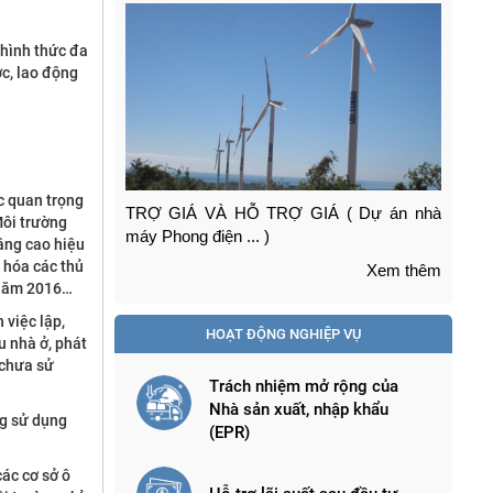
 hình thức đa
c, lao động
c quan trọng
TRỢ GIÁ VÀ HỖ TRỢ GIÁ ( Dự án nhà
DỰ
Môi trường
máy Phong điện ... )
âng cao hiệu
Xem thêm
 hóa các thủ
Xem thêm
i năm 2016…
 việc lập,
HOẠT ĐỘNG NGHIỆP VỤ
u nhà ở, phát
 chưa sử
Trách nhiệm mở rộng của
Nhà sản xuất, nhập khẩu
ng sử dụng
(EPR)
ác cơ sở ô