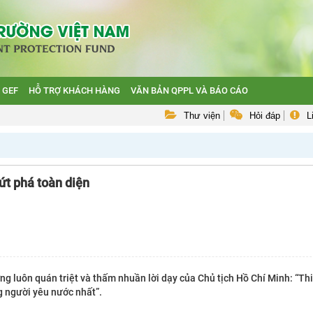
 GEF
HỖ TRỢ KHÁCH HÀNG
VĂN BẢN QPPL VÀ BÁO CÁO
Thư viện
Hỏi đáp
L
ứt phá toàn diện
g luôn quán triệt và thấm nhuần lời dạy của Chủ tịch Hồ Chí Minh: “Thi
g người yêu nước nhất”.