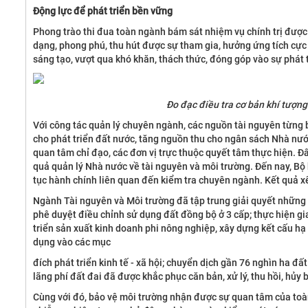
Động lực để phát triển bền vững
Phong trào thi đua toàn ngành bám sát nhiệm vụ chính trị được 
dạng, phong phú, thu hút được sự tham gia, hưởng ứng tích cực
sáng tạo, vượt qua khó khăn, thách thức, đóng góp vào sự phát tr
Đo đạc điều tra cơ bản khí tượng
Với công tác quản lý chuyên ngành, các nguồn tài nguyên từng 
Dự án vay vốn (Trạm xử lý nước thải tập
SỰ KI
cho phát triển đất nước, tăng nguồn thu cho ngân sách Nhà nướ
trung)
quan tâm chỉ đạo, các đơn vị trực thuộc quyết tâm thực hiện. Đ
Xem thêm
quả quản lý Nhà nước về tài nguyên và môi trường. Đến nay, Bộ 
Xem thêm
tục hành chính liên quan đến kiểm tra chuyên ngành. Kết quả 
Ngành Tài nguyên và Môi trường đã tập trung giải quyết những v
phê duyệt điều chỉnh sử dụng đất đồng bộ ở 3 cấp; thực hiện gi
triển sản xuất kinh doanh phi nông nghiệp, xây dựng kết cấu h
dụng vào các mục
đích phát triển kinh tế - xã hội; chuyển dịch gần 76 nghìn ha đất
lãng phí đất đai đã được khắc phục căn bản, xử lý, thu hồi, hủy
Cùng với đó, bảo vệ môi trường nhận được sự quan tâm của toàn