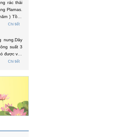
ng rác thải
ằng Plamas.
 năm ) Tồng
 lãi xuất để
Chi tiết
g nung.Dây
Công suất 3
 có được vay
ợc tôi liên
Chi tiết
 môi trường