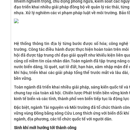
nhiễm nghiêm trọng, chủ động phòng ngừa, kiểm soát các nguy c
đạo triển khai nhiều giải pháp đồng bộ về quản lý rác thải, từng 
nhựa. Xử lý nghiêm các vi phạm pháp luật về môi trường. Bảo t
Hệ thống thông tin địa lý từng bước được số hóa; công nghệ
trường. Công tác điều hành được thực hiện hoàn toàn trên môi
hội đã được tập trung chỉ đạo giải quyết như khiếu kiện liên qua
củng cố niềm tin của nhân dân.Toàn ngành đã tập trung nâng ca
nước biển dâng, lũ quét, sạt lở đất, hạn hán, xâm nhập mặn để
khí hậu, triển khai các giải pháp tổng thể trước mắt và lâu dà
bền vững.
Toàn ngành đã triển khai nhiều giải pháp, sáng kiến quốc tế và
chung tay của toàn xã hội. Chiến lược Phát triển bền vững kinh
kinh tế biển và các tỉnh, thành phố ven biển tiếp tục là động lực
Đặc biệt, ngành Tài nguyên và Môi trường đã tổ chức thành côn
vững vùng Đồng bằng sông Cửu Long thích ứng với biến đổi khí
ngành, địa phương, các tổ chức quốc tế với người dân.
Sinh khí mới hướng tới thành công