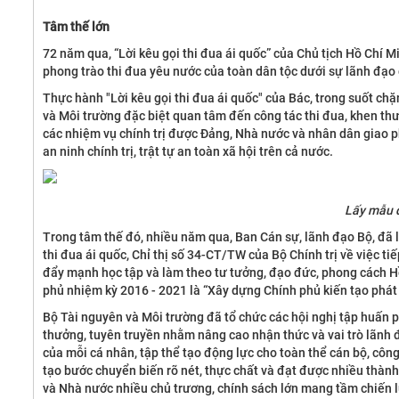
Tâm thế lớn
72 năm qua, “Lời kêu gọi thi đua ái quốc” của Chủ tịch Hồ Chí M
phong trào thi đua yêu nước của toàn dân tộc dưới sự lãnh đạo
Thực hành "Lời kêu gọi thi đua ái quốc" của Bác, trong suốt ch
và Môi trường đặc biệt quan tâm đến công tác thi đua, khen th
các nhiệm vụ chính trị được Đảng, Nhà nước và nhân dân giao ph
an ninh chính trị, trật tự an toàn xã hội trên cả nước.
Lấy mẫu 
Trong tâm thế đó, nhiều năm qua, Ban Cán sự, lãnh đạo Bộ, đã l
thi đua ái quốc, Chỉ thị số 34-CT/TW của Bộ Chính trị về việc ti
đẩy mạnh học tập và làm theo tư tưởng, đạo đức, phong cách 
phủ nhiệm kỳ 2016 - 2021 là “Xây dựng Chính phủ kiến tạo phát t
Bộ Tài nguyên và Môi trường đã tổ chức các hội nghị tập huấn p
thưởng, tuyên truyền nhằm nâng cao nhận thức và vai trò lãnh đ
của mỗi cá nhân, tập thể tạo động lực cho toàn thể cán bộ, công
tạo bước chuyển biến rõ nét, thực chất và đạt được nhiều thành
và Nhà nước nhiều chủ trương, chính sách lớn mang tầm chiến l