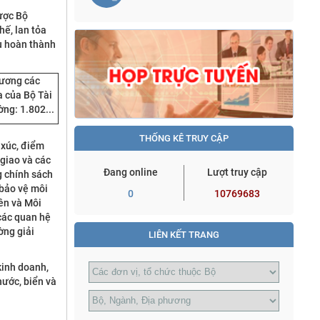
được Bộ
ế, lan tỏa
ấu hoàn thành
hương các
a của Bộ Tài
ng: 1.802...
THỐNG KÊ TRUY CẬP
 xúc, điểm
 giao và các
Đang online
Lượt truy cập
g chính sách
 bảo vệ môi
0
10769683
yên và Môi
 các quan hệ
ờng giải
LIÊN KẾT TRANG
kinh doanh,
nước, biển và