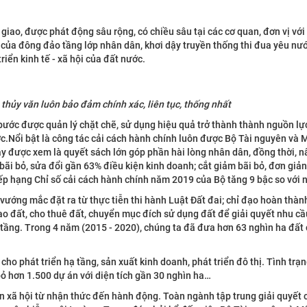
giao, được phát động sâu rộng, có chiều sâu tại các cơ quan, đơn vị với
 của đông đảo tầng lớp nhân dân, khơi dậy truyền thống thi đua yêu nướ
iển kinh tế - xã hội của đất nước.
 thủy văn luôn bảo đảm chính xác, liên tục, thống nhất
bước được quản lý chặt chẽ, sử dụng hiệu quả trở thành thành nguồn lự
ỆN MÔI TRƯỜNG
HỢP TÁC QUỐC TẾ
c.Nổi bật là công tác cải cách hành chính luôn được Bộ Tài nguyên và 
ây được xem là quyết sách lớn góp phần hài lòng nhân dân, đồng thời, n
Xem thêm
bãi bỏ, sửa đổi gần 63% điều kiện kinh doanh; cắt giảm bãi bỏ, đơn giản
xếp hạng Chỉ số cải cách hành chính năm 2019 của Bộ tăng 9 bậc so vớ
ướng mắc đặt ra từ thực tiễn thi hành Luật Đất đai; chỉ đạo hoàn thành
ao đất, cho thuê đất, chuyển mục đích sử dụng đất để giải quyết nhu cầ
ạ tầng. Trong 4 năm (2015 - 2020), chúng ta đã đưa hơn 63 nghìn ha đất
 cho phát triển hạ tầng, sản xuất kinh doanh, phát triển đô thị. Tình trạ
 bỏ hơn 1.500 dự án với diện tích gần 30 nghìn ha…
 xã hội từ nhận thức đến hành động. Toàn ngành tập trung giải quyết c