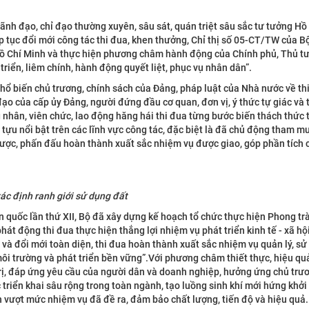
ãnh đạo, chỉ đạo thường xuyên, sâu sát, quán triệt sâu sắc tư tưởng Hồ
ếp tục đổi mới công tác thi đua, khen thưởng, Chỉ thị số 05-CT/TW của Bộ
Hồ Chí Minh và thực hiện phương châm hành động của Chính phủ, Thủ t
riển, liêm chính, hành động quyết liệt, phục vụ nhân dân”.
hổ biến chủ trương, chính sách của Đảng, pháp luật của Nhà nước về th
ạo của cấp ủy Đảng, người đứng đầu cơ quan, đơn vị, ý thức tự giác và
 nhân, viên chức, lao động hăng hái thi đua từng bước biến thách thức 
 tựu nổi bật trên các lĩnh vực công tác, đặc biệt là đã chủ động tham m
ược, phấn đấu hoàn thành xuất sắc nhiệm vụ được giao, góp phần tích 
ác định ranh giới sử dụng đất
 quốc lần thứ XII, Bộ đã xây dựng kế hoạch tổ chức thực hiện Phong tr
át động thi đua thực hiện thắng lợi nhiệm vụ phát triển kinh tế - xã h
 và đổi mới toàn diện, thi đua hoàn thành xuất sắc nhiệm vụ quản lý, sử
môi trường và phát triển bền vững”.Với phương châm thiết thực, hiệu qu
 trị, đáp ứng yêu cầu của người dân và doanh nghiệp, hưởng ứng chủ tr
triển khai sâu rộng trong toàn ngành, tạo luồng sinh khí mới hứng khởi 
 vượt mức nhiệm vụ đã đề ra, đảm bảo chất lượng, tiến độ và hiệu quả.