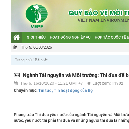
GIỚI THIỆU
HOẠT ĐỘNG NGHIỆP VỤ
HỢP TÁC QUỐC TẾ &
Giới thiệu
Thứ 5, 06/08/2026
Hoạt động nghiệp vụ
Hợp tác quốc tế & GEF
Trang chủ
Bài viết
Hỗ trợ khách hàng
Ngành Tài nguyên và Môi trường: Thi đua để b
Văn bản QPPL và Báo cáo
Thứ 6, 16/10/2020 - 11:21 GMT+7
Lượt xem: 11902
Chuyên mục:
Tin tức
, Tin hoạt động của Bộ
Phong trào Thi đua yêu nước của ngành Tài nguyên và Môi trườn
nước, yêu nước thì phải thi đua và những người thi đua là nhữn