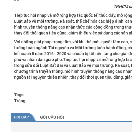
TP.HCM sa
Tiếp tục hội nhập và mở rộng hợp tác quốc tế; thúc đẩy, mở rộng
Luật Bảo vệ môi trường. Rà soát, thể chế hóa các hiệp định, c
hình truyền thông nâng cao nhận thức của cộng đồng trong thực
thay đổi thói quen tiêu dùng, giảm thiểu việc sử dụng các sản
Với những giải pháp trọng tâm, với khí thế mới, quyết tâm cao
tưởng toàn ngành Tài nguyên và Môi trường luôn hành động, chu
kế hoạch 5 năm 2016 - 2020 và chuẩn bị tốt nền tảng cho giai 
phủ và nhân dân giao phó.Tiếp tục hội nhập và mở rộng hợp tác 
trong sửa đổi Luật Đất đai và Luật Bảo vệ môi trường. Rà soát,
chương trình truyền thông, mô hình truyền thông nâng cao nhận
nguồn tài nguyên thiên nhiên, thay đổi thói quen tiêu dùng, gi
Tags:
Trống
HỎI ĐÁP
GỬI CÂU HỎI