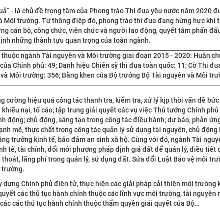
 quả” - là chủ đề trọng tâm của Phong trào Thi đua yêu nước năm 2020 
Môi trường. Từ thông điệp đó, phong trào thi đua đang hừng hực khí th
từng cán bộ, công chức, viên chức và người lao động, quyết tâm phấn đ
định những thành tựu quan trọng của toàn ngành.
ân thuộc ngành Tài nguyên và Môi trường giai đoạn 2015 - 2020: Huân c
của Chính phủ: 49; Danh hiệu Chiến sỹ thi đua toàn quốc: 11; Cờ Thi đu
và Môi trường: 356; Bằng khen của Bộ trưởng Bộ Tài nguyên và Môi trườ
cường hiệu quả công tác thanh tra, kiểm tra, xử lý kịp thời vấn đề bức
 khiếu nại, tố cáo; tập trung giải quyết các vụ việc Thủ tướng Chính phủ
nh động; chủ động, sáng tạo trong công tác điều hành; dự báo, phản ứn
ạnh mẽ, thực chất trong công tác quản lý sử dụng tài nguyên, chủ động
tăng trưởng kinh tế, bảo đảm an sinh xã hộ. Cùng với đó, ngành Tài ngu
nh tế, tài chính, đổi mới phương pháp định giá đất để quản lý, điều tiết
 thoát, lãng phí trong quản lý, sử dụng đất. Sửa đổi Luật Bảo vệ môi trư
 trường.
dựng Chính phủ điện tử, thực hiện các giải pháp cải thiện môi trường 
 quyết các thủ tục hành chính thuộc các lĩnh vực môi trường, tài nguyên 
t các các thủ tục hành chính thuộc thẩm quyền giải quyết của Bộ…