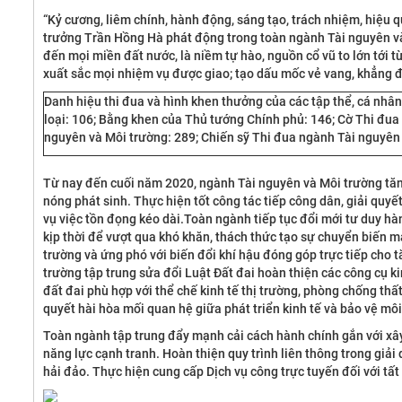
“Kỷ cương, liêm chính, hành động, sáng tạo, trách nhiệm, hiệu
trưởng Trần Hồng Hà phát động trong toàn ngành Tài nguyên và 
đến mọi miền đất nước, là niềm tự hào, nguồn cổ vũ to lớn tới 
xuất sắc mọi nhiệm vụ được giao; tạo dấu mốc vẻ vang, khẳng 
Danh hiệu thi đua và hình khen thưởng của các tập thể, cá nh
loại: 106; Bằng khen của Thủ tướng Chính phủ: 146; Cờ Thi đua 
nguyên và Môi trường: 289; Chiến sỹ Thi đua ngành Tài nguyên 
Từ nay đến cuối năm 2020, ngành Tài nguyên và Môi trường tăng 
nóng phát sinh. Thực hiện tốt công tác tiếp công dân, giải quyết
vụ việc tồn đọng kéo dài.Toàn ngành tiếp tục đổi mới tư duy hà
kịp thời để vượt qua khó khăn, thách thức tạo sự chuyển biến m
trường và ứng phó với biến đổi khí hậu đóng góp trực tiếp cho 
trường tập trung sửa đổi Luật Đất đai hoàn thiện các công cụ ki
đất đai phù hợp với thể chế kinh tế thị trường, phòng chống thất
quyết hài hòa mối quan hệ giữa phát triển kinh tế và bảo vệ môi
Toàn ngành tập trung đẩy mạnh cải cách hành chính gắn với xây 
năng lực cạnh tranh. Hoàn thiện quy trình liên thông trong giải
hải đảo. Thực hiện cung cấp Dịch vụ công trực tuyến đối với tấ