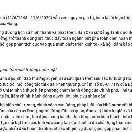
inh (11/6/1948 - 11/6/2020) vẫn vẹn nguyên giá trị, luôn là lời hiệu tri
 của Đảng.
ặng đường lịch sử hình thành và phát triển, Ban Cán sự Đảng, lãnh đạo 
ưởng, trở thành động lực, thúc đẩy toàn ngành bứt phá toàn diện hoàn t
ó, góp phần tích cực vào quá trình phát triển kinh tế - xã hội, đảm bảo
quan trắc môi trường nước mặt
ãnh đạo, chỉ đạo thường xuyên, sâu sát, quán triệt sâu sắc tư tưởng Hồ
ếp tục đổi mới công tác thi đua, khen thưởng, Chỉ thị số 05-CT/TW của Bộ
Hồ Chí Minh và thực hiện phương châm hành động của Chính phủ, Thủ t
riển, liêm chính, hành động quyết liệt, phục vụ nhân dân”.
hổ biến chủ trương, chính sách của Đảng, pháp luật của Nhà nước về th
ạo của cấp ủy Đảng, người đứng đầu cơ quan, đơn vị, ý thức tự giác và
 nhân, viên chức, lao động hăng hái thi đua từng bước biến thách thức 
 tựu nổi bật trên các lĩnh vực công tác, đặc biệt là đã chủ động tham m
ược, phấn đấu hoàn thành xuất sắc nhiệm vụ được giao, góp phần tích 