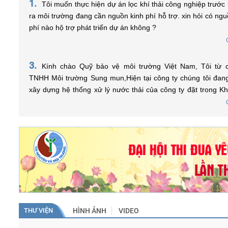
1.
Tôi muốn thực hiện dự án lọc khí thải công nghiệp trước k
ra môi trường đang cần nguồn kinh phí hỗ trợ. xin hỏi có ngu
phí nào hộ trợ phát triển dự án không ?
3.
Kính chào Quỹ bảo vệ môi trường Việt Nam, Tôi từ công ty
TNHH Môi trường Sung mun,Hiện tại công ty chúng tôi đa
xây dựng hệ thống xử lý nước thải của công ty đặt trong K
nghiệp, tôi muốn hỏi điều kiện nào để được vay vốn từ Quỹ và tôi
phải tiến hành chuẩn bị những hồ sơ, thủ tục gì để có thể 
ạ? Xin chân thành cảm ơn.
THƯ VIỆN
HÌNH ẢNH
VIDEO