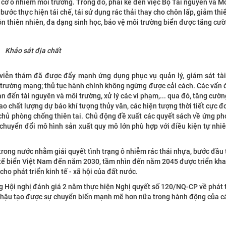
ơ ô nhiễm môi trường. Trong đó, phải kể đến việc Bộ Tài nguyên và Mô
bước thực hiện tái chế, tái sử dụng rác thải thay cho chôn lấp, giảm thiể
ồn thiên nhiên, đa dạng sinh học, bảo vệ môi trường biển được tăng cườ
Khảo sát địa chất
 viễn thám đã được đẩy mạnh ứng dụng phục vụ quản lý, giám sát tà
 trường mạng; thủ tục hành chính không ngừng được cải cách. Các vấn 
n đến tài nguyên và môi trường, xử lý các vi phạm,... qua đó, tăng cườn
o chất lượng dự báo khí tượng thủy văn, các hiện tượng thời tiết cực đ
 chủ phòng chống thiên tai. Chủ động đề xuất các quyết sách về ứng phó
i, chuyển đổi mô hình sản xuất quy mô lớn phù hợp với điều kiện tự nhiê
 trong nước nhằm giải quyết tình trạng ô nhiễm rác thải nhựa, bước đầu
 tế biển Việt Nam đến năm 2030, tầm nhìn đến năm 2045 được triển khai
 cho phát triển kinh tế - xã hội của đất nước.
g Hội nghị đánh giá 2 năm thực hiện Nghị quyết số 120/NQ-CP về phát 
 hậu tạo được sự chuyển biến mạnh mẽ hơn nữa trong hành động của cá