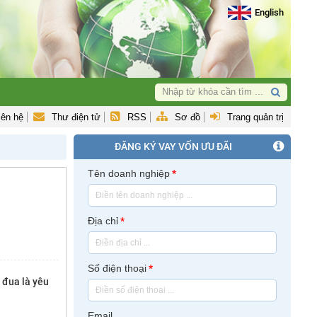
English
iên hệ
Thư điện tử
RSS
Sơ đồ
Trang quản trị
ĐĂNG KÝ VAY VỐN ƯU ĐÃI
Tên doanh nghiệp
*
Địa chỉ
*
Số điện thoại
*
 đua là yêu
Email