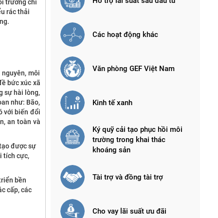
Hỗ trợ lãi suất sau đầu tư
i trường chỉ
u rác thải
ng.
Các hoạt động khác
Văn phòng GEF Việt Nam
i nguyên, môi
đề bức xúc xã
g sự hài lòng,
Kinh tế xanh
oan như: Bão,
 với biến đổi
n, an toàn và
Ký quỹ cải tạo phục hồi môi
trường trong khai thác
 tạo được sự
khoáng sản
 tích cực,
Tài trợ và đồng tài trợ
triển bền
c cấp, các
Cho vay lãi suất ưu đãi