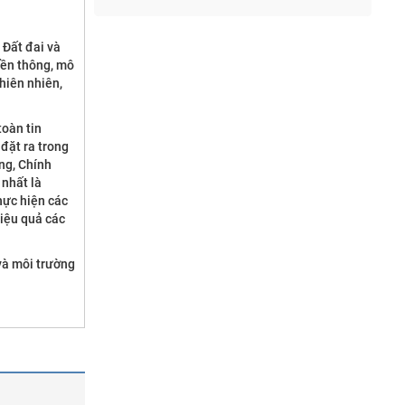
 Đất đai và
yền thông, mô
hiên nhiên,
toàn tin
đặt ra trong
ng, Chính
 nhất là
hực hiện các
hiệu quả các
và môi trường