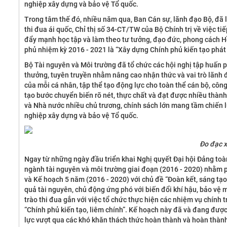
nghiệp xây dựng và bảo vệ Tổ quốc.
Trong tâm thế đó, nhiều năm qua, Ban Cán sự, lãnh đạo Bộ, đã l
thi đua ái quốc, Chỉ thị số 34-CT/TW của Bộ Chính trị về việc ti
đẩy mạnh học tập và làm theo tư tưởng, đạo đức, phong cách 
phủ nhiệm kỳ 2016 - 2021 là “Xây dựng Chính phủ kiến tạo phát t
Bộ Tài nguyên và Môi trường đã tổ chức các hội nghị tập huấn p
thưởng, tuyên truyền nhằm nâng cao nhận thức và vai trò lãnh đ
của mỗi cá nhân, tập thể tạo động lực cho toàn thể cán bộ, công
tạo bước chuyển biến rõ nét, thực chất và đạt được nhiều thành
và Nhà nước nhiều chủ trương, chính sách lớn mang tầm chiến l
nghiệp xây dựng và bảo vệ Tổ quốc.
Đo đạc x
Ngay từ những ngày đầu triển khai Nghị quyết Đại hội Đảng toàn
ngành tài nguyên và môi trường giai đoạn (2016 - 2020) nhằm ph
và Kế hoạch 5 năm (2016 - 2020) với chủ đề “Đoàn kết, sáng tạo
quả tài nguyên, chủ động ứng phó với biến đổi khí hậu, bảo vệ 
trào thi đua gắn với việc tổ chức thực hiện các nhiệm vụ chính
“Chính phủ kiến tạo, liêm chính”. Kế hoạch này đã và đang được 
lực vượt qua các khó khăn thách thức hoàn thành và hoàn thành