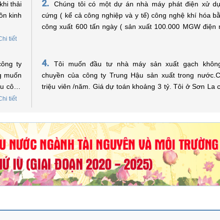
2.
hi thải
Chúng tôi có một dự án nhà máy phát điện xử dụ
ồn kinh
cứng ( kể cả công nghiệp và y tế) công nghệ khí hóa b
công xuất 600 tấn ngày ( sản xuất 100.000 MGW điện
vốn đầu tư 60 triệu USD. Xin được hỏi có thể xin hổ trợ về
Chi tiết
vay vốn không? Trân trọng !
4.
Tôi muốn đầu tư nhà máy sản xuất gạch khôn
ng muốn
chuyền của công ty Trung Hậu sản xuất trong nước.
hu công
triệu viên /năm. Giá dự toán khoảng 3 tỷ. Tôi ở Sơn La
vốn của quỹ bảo vệ môi trường việt Nam không? Nếu đư
Chi tiết
vay vốn
hệ như thế nào. Kính mong sự trợ giúp của quỹ bảo vệ
Việt Nam. Xin trân trọng cảm ơn./.