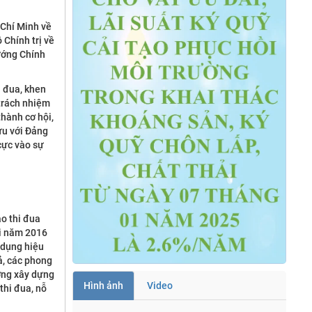
 Chí Minh về
 Chính trị về
ướng Chính
i đua, khen
 trách nhiệm
thành cơ hội,
ưu với Đảng
cực vào sự
ào thi đua
ội năm 2016
 dụng hiệu
ả, các phong
ương xây dựng
Hình ảnh
Video
thi đua, nỗ