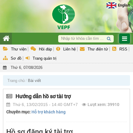
English
Giới thiệu
Thư viện
Hỏi đáp
Liên hệ
Thư điện tử
RSS
Hoạt động nghiệp vụ
Sơ đồ
Trang quản trị
Hợp tác quốc tế & GEF
Thứ 6, 07/08/2026
Hỗ trợ khách hàng
Trang chủ
Bài viết
Văn bản QPPL và Báo cáo
Hướng dẫn hồ sơ tài trợ
Thứ 6, 13/02/2015 - 14:40 GMT+7
Lượt xem: 39910
Chuyên mục:
Hỗ trợ khách hàng
Hồ sơ đăng ký tài trợ