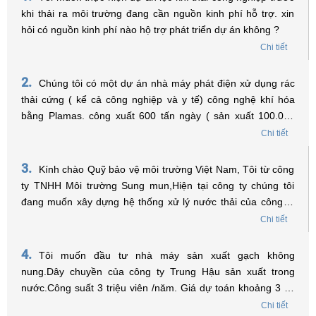
khi thải ra môi trường đang cần nguồn kinh phí hỗ trợ. xin
hỏi có nguồn kinh phí nào hộ trợ phát triển dự án không ?
Chi tiết
2.
Chúng tôi có một dự án nhà máy phát điện xử dụng rác
thải cứng ( kể cả công nghiệp và y tế) công nghệ khí hóa
bằng Plamas. công xuất 600 tấn ngày ( sản xuất 100.000
MGW điện năm ) Tồng vốn đầu tư 60 triệu USD. Xin được
Chi tiết
hỏi có thể xin hổ trợ về lãi xuất để vay vốn không? Trân trọng
!
3.
Kính chào Quỹ bảo vệ môi trường Việt Nam, Tôi từ công
ty TNHH Môi trường Sung mun,Hiện tại công ty chúng tôi
đang muốn xây dựng hệ thống xử lý nước thải của công ty
đặt trong Khu công nghiệp, tôi muốn hỏi điều kiện nào để
Chi tiết
được vay vốn từ Quỹ và tôi phải tiến hành chuẩn bị những
hồ sơ, thủ tục gì để có thể vay vốn ạ? Xin chân thành cảm
4.
Tôi muốn đầu tư nhà máy sản xuất gạch không
ơn.
nung.Dây chuyền của công ty Trung Hậu sản xuất trong
nước.Công suất 3 triệu viên /năm. Giá dự toán khoảng 3 tỷ.
Tôi ở Sơn La có được vay vốn của quỹ bảo vệ môi trường
Chi tiết