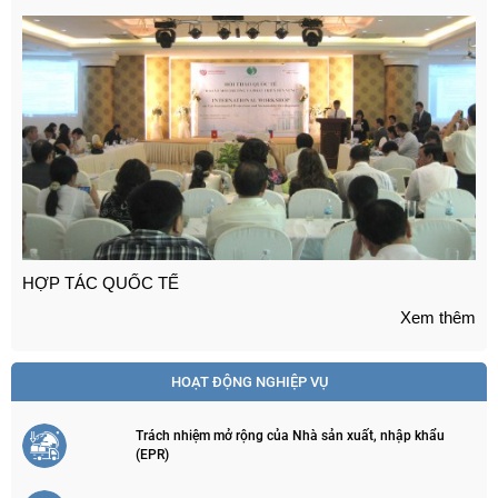
TRỢ GIÁ VÀ HỖ TRỢ GIÁ ( Dự án nhà máy Phong điện ... )
Xem thêm
HOẠT ĐỘNG NGHIỆP VỤ
Trách nhiệm mở rộng của Nhà sản xuất, nhập khẩu
(EPR)