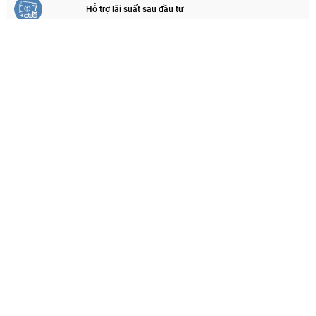
Hỗ trợ lãi suất sau đầu tư
Các hoạt động khác
Văn phòng GEF Việt Nam
Kinh tế xanh
Ký quỹ cải tạo phục hồi môi trường trong khai thác
khoáng sản
Tài trợ và đồng tài trợ
Cho vay lãi suất ưu đãi