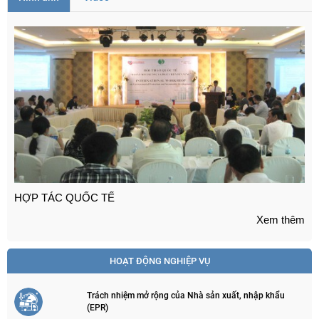
TRỢ GIÁ VÀ HỖ TRỢ GIÁ ( Dự án nhà máy Phong điện ... )
Xem thêm
HOẠT ĐỘNG NGHIỆP VỤ
Trách nhiệm mở rộng của Nhà sản xuất, nhập khẩu
(EPR)