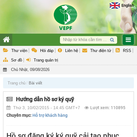
English
Giới thiệu
Thư viện
Hỏi đáp
Liên hệ
Thư điện tử
RSS
Hoạt động nghiệp vụ
Sơ đồ
Trang quản trị
Hợp tác quốc tế & GEF
Chủ Nhật, 09/08/2026
Hỗ trợ khách hàng
Trang chủ
Bài viết
Văn bản QPPL và Báo cáo
Hướng dẫn hồ sơ ký quỹ
Thứ 3, 10/02/2015 - 14:45 GMT+7
Lượt xem: 110895
Chuyên mục:
Hỗ trợ khách hàng
Hồ sơ đăng ký ký quỹ cải tạo phục