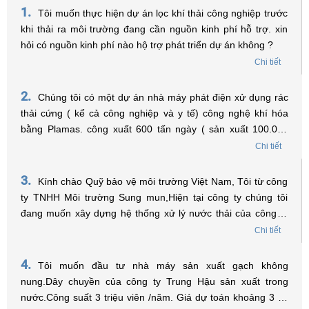
1.
Tôi muốn thực hiện dự án lọc khí thải công nghiệp trước
khi thải ra môi trường đang cần nguồn kinh phí hỗ trợ. xin
hỏi có nguồn kinh phí nào hộ trợ phát triển dự án không ?
Chi tiết
2.
Chúng tôi có một dự án nhà máy phát điện xử dụng rác
thải cứng ( kể cả công nghiệp và y tế) công nghệ khí hóa
bằng Plamas. công xuất 600 tấn ngày ( sản xuất 100.000
MGW điện năm ) Tồng vốn đầu tư 60 triệu USD. Xin được
Chi tiết
hỏi có thể xin hổ trợ về lãi xuất để vay vốn không? Trân trọng
!
3.
Kính chào Quỹ bảo vệ môi trường Việt Nam, Tôi từ công
ty TNHH Môi trường Sung mun,Hiện tại công ty chúng tôi
đang muốn xây dựng hệ thống xử lý nước thải của công ty
đặt trong Khu công nghiệp, tôi muốn hỏi điều kiện nào để
Chi tiết
được vay vốn từ Quỹ và tôi phải tiến hành chuẩn bị những
hồ sơ, thủ tục gì để có thể vay vốn ạ? Xin chân thành cảm
4.
Tôi muốn đầu tư nhà máy sản xuất gạch không
ơn.
nung.Dây chuyền của công ty Trung Hậu sản xuất trong
nước.Công suất 3 triệu viên /năm. Giá dự toán khoảng 3 tỷ.