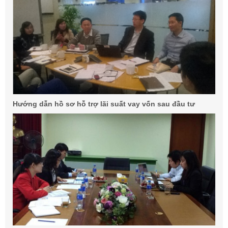
Hướng dẫn hồ sơ hỗ trợ lãi suất vay vốn sau đầu tư