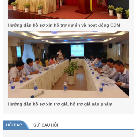
Hướng dẫn hồ sơ xin hỗ trợ dự án và hoạt động CDM
Hướng dẫn hồ sơ xin trợ giá, hỗ trợ giá sản phẩm
HỎI ĐÁP
GỬI CÂU HỎI