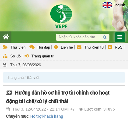
English
Giới thiệu
Thư viện
Hỏi đáp
Liên hệ
Thư điện tử
RSS
Hoạt động nghiệp vụ
Sơ đồ
Trang quản trị
Hợp tác quốc tế & GEF
Thứ 7, 08/08/2026
Hỗ trợ khách hàng
Trang chủ
Bài viết
Văn bản QPPL và Báo cáo
Hướng dẫn hồ sơ hỗ trợ tài chính cho hoạt
động tái chế/xử lý chất thải
Thứ 3, 12/04/2022 - 22:14 GMT+7
Lượt xem: 31895
Chuyên mục:
Hỗ trợ khách hàng