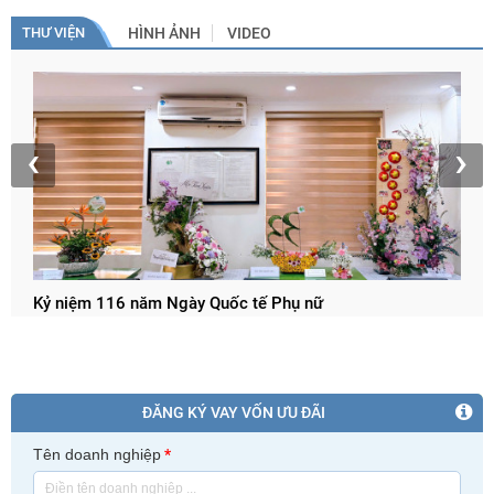
THƯ VIỆN
HÌNH ẢNH
VIDEO
T
h
‹
›
Kỷ niệm 116 năm Ngày Quốc tế Phụ nữ
ĐĂNG KÝ VAY VỐN ƯU ĐÃI
Tên doanh nghiệp
*