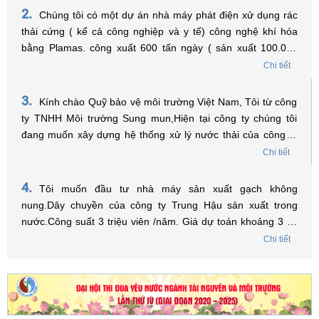
2.
Chúng tôi có một dự án nhà máy phát điện xử dụng rác
thải cứng ( kể cả công nghiệp và y tế) công nghệ khí hóa
bằng Plamas. công xuất 600 tấn ngày ( sản xuất 100.000
MGW điện năm ) Tồng vốn đầu tư 60 triệu USD. Xin được
Chi tiết
hỏi có thể xin hổ trợ về lãi xuất để vay vốn không? Trân trọng
!
3.
Kính chào Quỹ bảo vệ môi trường Việt Nam, Tôi từ công
ty TNHH Môi trường Sung mun,Hiện tại công ty chúng tôi
đang muốn xây dựng hệ thống xử lý nước thải của công ty
đặt trong Khu công nghiệp, tôi muốn hỏi điều kiện nào để
Chi tiết
được vay vốn từ Quỹ và tôi phải tiến hành chuẩn bị những
hồ sơ, thủ tục gì để có thể vay vốn ạ? Xin chân thành cảm
4.
Tôi muốn đầu tư nhà máy sản xuất gạch không
ơn.
nung.Dây chuyền của công ty Trung Hậu sản xuất trong
nước.Công suất 3 triệu viên /năm. Giá dự toán khoảng 3 tỷ.
Tôi ở Sơn La có được vay vốn của quỹ bảo vệ môi trường
Chi tiết
việt Nam không? Nếu được tôi liên hệ như thế nào. Kính
mong sự trợ giúp của quỹ bảo vệ môi trường Việt Nam. Xin
trân trọng cảm ơn./.