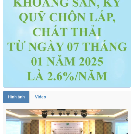
Hình ảnh
Video
TRỢ GIÁ VÀ HỖ TRỢ GIÁ ( Dự án nhà máy Phong điện ... )
Xem thêm