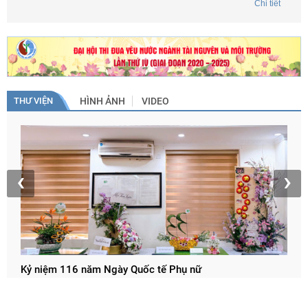
Tôi ở Sơn La có được vay vốn của quỹ bảo vệ môi trường
Chi tiết
việt Nam không? Nếu được tôi liên hệ như thế nào. Kính
mong sự trợ giúp của quỹ bảo vệ môi trường Việt Nam. Xin
trân trọng cảm ơn./.
THƯ VIỆN
HÌNH ẢNH
VIDEO
T
h
‹
›
Kỷ niệm 116 năm Ngày Quốc tế Phụ nữ